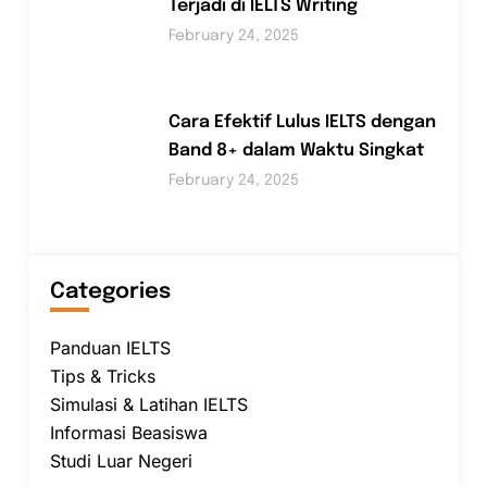
Terjadi di IELTS Writing
February 24, 2025
Cara Efektif Lulus IELTS dengan
Band 8+ dalam Waktu Singkat
February 24, 2025
Categories
Panduan IELTS
Tips & Tricks
Simulasi & Latihan IELTS
Informasi Beasiswa
Studi Luar Negeri