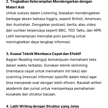
2. Tingkatkan Keterampilan Mendengarkan dengan
Materi Asli
Untuk sukses dalam Listening, biasakan mendengarkan
berbagai aksen bahasa Inggris, seperti British, American,
dan Australian. Dengarkan podcast, berita, atau video
dari sumber terpercaya seperti BBC, TED Talks, dan NPR.
Latih kemampuan mencatat poin penting untuk
meningkatkan daya tangkap informasi.
3. Kuasai Teknik Membaca Cepat dan Efektif
Bagian Reading menguji kemampuan memahami teks
dalam waktu terbatas. Gunakan teknik skimming
(membaca cepat untuk memahami inti teks) dan
scanning (mencari informasi spesifik dalam teks) agar
bisa menjawab soal dengan lebih efisien. Bacalah artikel
akademik dan jurnal untuk memperkaya pemahaman
kosakata dan struktur bacaan.
4. Latih Writing dengan Struktur yang Jelas